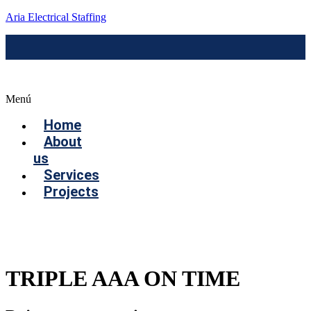
Aria Electrical Staffing
Menú
Home
About
us
Services
Projects
Contact us
TRIPLE AAA ON TIME