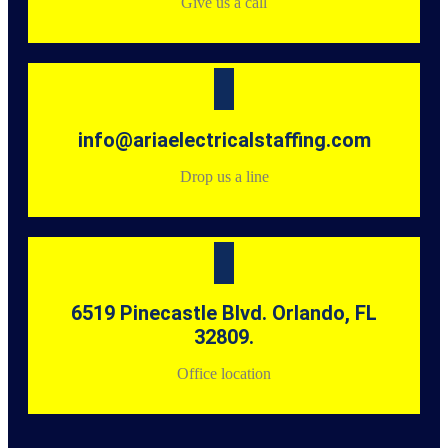
Give us a call
info@ariaelectricalstaffing.com
Drop us a line
6519 Pinecastle Blvd. Orlando, FL
32809.
Office location