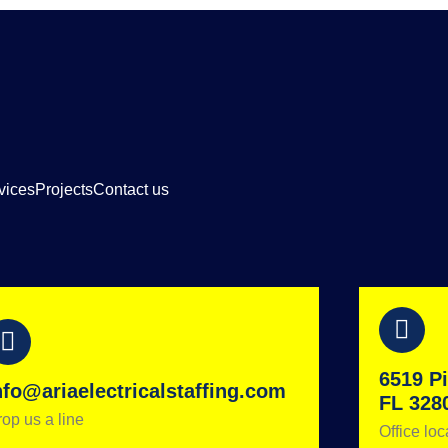
vices
Projects
Contact us
6519 Pi
nfo@ariaelectricalstaffing.com
FL 328
op us a line
Office loc