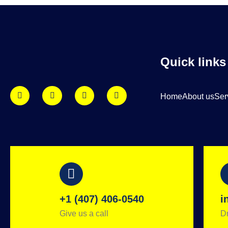
Quick links
Home
About us
Ser
+1 (407) 406-0540
i
Give us a call
Dr