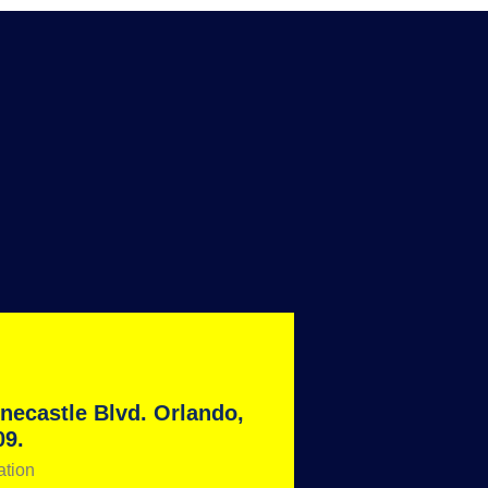
necastle Blvd. Orlando,
09.
ation