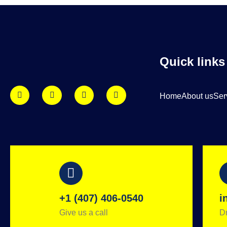
Quick links
Home
About us
Ser
+1 (407) 406-0540
i
Give us a call
Dr