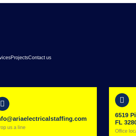
vices
Projects
Contact us
6519 Pi
nfo@ariaelectricalstaffing.com
FL 328
op us a line
Office loc