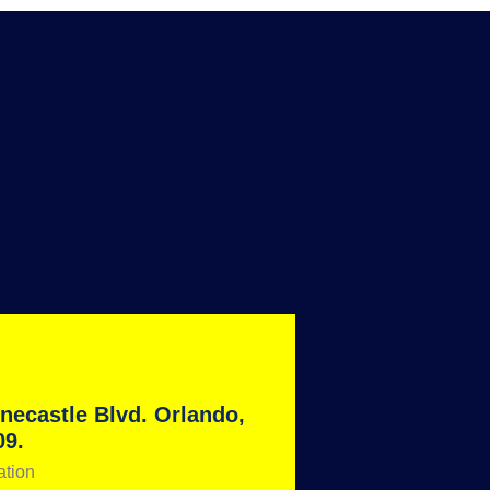
necastle Blvd. Orlando,
09.
ation