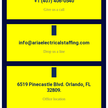
+1 (407) 406-0540
Give us a call
info@ariaelectricalstaffing.com
Drop us a line
6519 Pinecastle Blvd. Orlando, FL
32809.
Office location