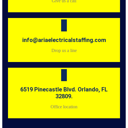
Give us a call
info@ariaelectricalstaffing.com
Drop us a line
6519 Pinecastle Blvd. Orlando, FL
32809.
Office location