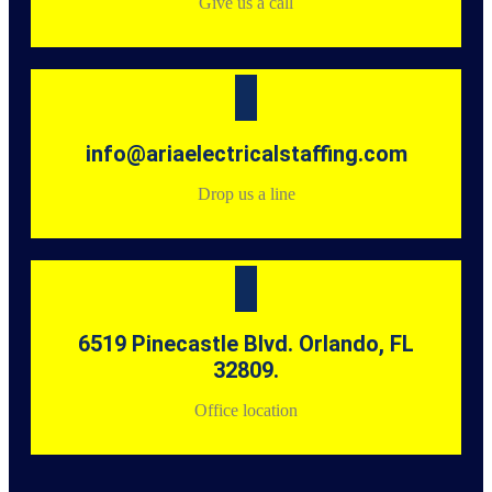
Give us a call
info@ariaelectricalstaffing.com
Drop us a line
6519 Pinecastle Blvd. Orlando, FL
32809.
Office location