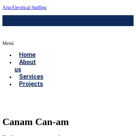
Aria Electrical Staffing
Menú
Home
About
us
Services
Projects
Contact us
Canam Can-am