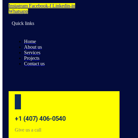
Instagram
Facebook-f
Linkedin-in
Whatsapp
Quick links
Home
About us
Services
Projects
Contact us
+1 (407) 406-0540
Give us a call