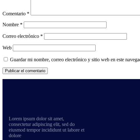
Comentario
*
Nombre
*
Correo electrónico
*
Web
Guardar mi nombre, correo electrónico y sitio web en este naveg
Lorem ipsum dolor sit amet,
consectetur adipiscing elit, sed do
eiusmod tempor incididunt ut labore et
dolore