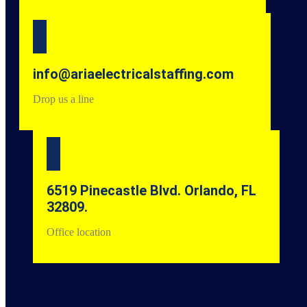
info@ariaelectricalstaffing.com
Drop us a line
6519 Pinecastle Blvd. Orlando, FL
32809.
Office location