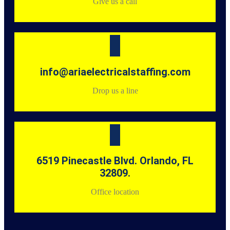
Give us a call
info@ariaelectricalstaffing.com
Drop us a line
6519 Pinecastle Blvd. Orlando, FL
32809.
Office location