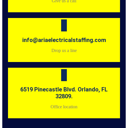
Give us a call
info@ariaelectricalstaffing.com
Drop us a line
6519 Pinecastle Blvd. Orlando, FL
32809.
Office location